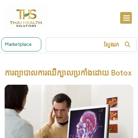
ស្វែងរក
Marketplace
ការព្យាបាលការឈឺក្បាលប្រកាំងដោយ Botox