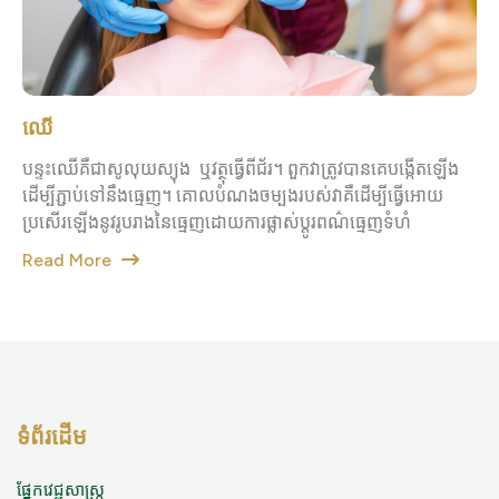
ឈើ
បន្ទះឈើគឺជាសូលុយស្យុង​ ​ ឬវត្ថុធ្វើពីជ័រ។ ពួកវាត្រូវបានគេបង្កើតឡើង
ដើម្បីភ្ជាប់ទៅនឹងធ្មេញ។ គោលបំណងចម្បងរបស់វាគឺដើម្បីធ្វើអោយ
ប្រសើរឡើងនូវរូបរាងនៃធ្មេញដោយការផ្លាស់ប្តូរពណ៌ធ្មេញទំហំ
Read More
ទំព័រដើម
ផ្នែកវេជ្ជសាស្ត្រ