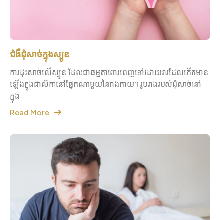
ជំងឺដុំសាច់ក្នុងស្បូន
ការដុះសាច់លើស្បូន ដែលជាធម្មតាពោរពេញទៅដោយរាវដែលកើតមាន
ឡើងក្នុងជាលិកានៅផ្នែកណាមួយនៃរាងកាយ។ រូបរាងរបស់ដុំសាច់នៅ
ក្នុង
Read More