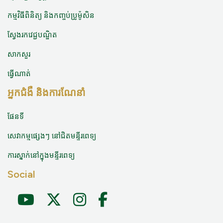
កម្មវិធីពិនិត្យ និងកញ្ចប់ប្រូម៉ូសិន
ស្វែងរកវេជ្ជបណ្ឌិត
សាកសួរ
ធ្វើណាត់
អ្នកជំងឺ និងការណែនាំ
ផែនទី
សេវាកម្មផ្សេងៗ នៅជិតមន្ទីរពេទ្យ
ការស្នាក់នៅក្នុងមន្ទីរពេទ្យ
Social