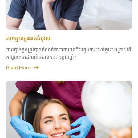
ភាពគ្មានកូនរបស់បុរស
ភាពគ្មានកូនត្រូវបានកំណត់ថាជាការបរាជ័យក្នុងការមានផ្ទៃពោះក្រោយពី
ការរួមភេទដោយមិនបានការពារមួយឆ្នាំ។
Read More