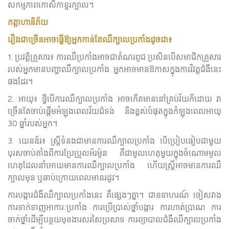
សកម្មភាពកោសិកាខួរក្បាល។
កត្តាហានិភ័យ
រឿងជាច្រើនអាចធ្វើឱ្យអ្នកកាន់តែឈឺក្បាលប្រកាំងដូចជា៖
1. ប្រវត្តិគ្រួសារ៖ ការឈឺប្រកាំងអាចជាតំណរពូជ ប្រសិនបើសមាជិកគ្រួសារ
របស់អ្នកមានបញ្ហាឈឺក្បាលប្រកាំង អ្នកអាចមានឱកាសក្នុងការវិវត្តជំងឺនេះ
ផងដែរ។
2. អាយុ៖ ថ្វីបើការឈឺក្បាលប្រកាំង អាចកើតមាននៅគ្រប់វ័យក៏ដោយ វា
ច្រើនតែចាប់ផ្តើមអំឡុងពេលវ័យជំទង់ និងខ្ពស់បំផុតក្នុងកំឡុងពេលអាយុ
30 ឆ្នាំរបស់អ្នក។
3. យេនឌ័រ៖ ស្ត្រីទំនងជាមានការឈឺក្បាលប្រកាំង បើប្រៀបធៀបជាមួយ
បុរសចាប់តាំងពីការប្រែប្រួលអ័រម៉ូន គឺជាមូលហេតុមួយក្នុងចំណោមមូល
ហេតុដែលនាំអោយមានការឈឺក្បាលប្រកាំង ហើយស្ត្រីអាចមានការឈឺ
ក្បាលមុន ឬឆាប់ក្រោយពេលមានរដូវ។
ការបង្ការជំងឺឈឺក្បាលប្រកាំងនេះ គឺផ្សេងៗគ្នា។ ជាឧទាហរណ៍ ចៀសវាង
ការទាក់ទាញអាការៈប្រកាំង​ ការប្រើប្រាស់ថ្នាំបង្ការ ការហាត់ប្រាណ ការ
ចាក់ថ្នាំ​ដើម្បីបន្ថយមុខងារសរសៃប្រសាទ ការព្យាបាលជំងឺឈឺក្បាលប្រកាំង