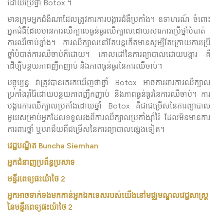
ដោយប្រើថ្នាំ Botox ។
មានក្រុមអ្នកជំងឺណាដែលត្រូវការការបង្ការជំងឺប្រកាំង។ ឧទាហរណ៍​ ចំពោះ
អ្នកជំងឺដែលមានការឈឺក្បាលធ្ងន់ធ្ងរឈឺក្បាលដោយសារការប្រើថ្នាំបំបាត់
ការឈឺចាប់ខ្លាំង។ ការឈឺក្បាលនៅតែបន្តកើតមានសូម្បីតែក្រោយការប្រើ
ថ្នាំបំបាត់ការឈឺចាប់ក៏ដោយ។ គោលដៅនៃការព្យាបាលដោយបង្ការ គឺ
ដើម្បីបន្ថយភាពញឹកញាប់ និងភាពធ្ងន់ធ្ងរនៃការឈឺចាប់។
បច្ចុប្បន្ន វាត្រូវបានគេរកឃើញថាថ្នាំ Botox អាចការពារការឈឺក្បាល
ប្រកាំងរ៉ាំរ៉ៃដោយបន្ថយភាពញឹកញាប់ និងភាពធ្ងន់ធ្ងរនៃការឈឺចាប់។ ការ
បង្ការការឈឺក្បាលប្រកាំងដោយថ្នាំ Botox គឺជាជម្រើសនៃការព្យាបាល
មួយសម្រាប់អ្នកដែលទទួលរងពីការឈឺក្បាលប្រកាំងរ៉ាំរ៉ៃ ដែលមិន​មានការ
ការពារថ្នាំ ឬបរាជ័យពីជម្រើសនៃការព្យាបាលផ្សេងទៀត។
វេជ្ជបណ្ឌិត Buncha Siemhan
អ្នកជំនាញប្រព័ន្ធប្រសាទ
មន្ទីរពេទ្យផះយ៉ាថៃ 2
អ្នកអាចទាក់ទងមកកាន់អ្នកឯកទេសរបស់យើងនៅមជ្ឈមណ្ឌលវេជ្ជសាស្រ្ត
នៃមន្ទីរពេទ្យផះយ៉ាថៃ 2