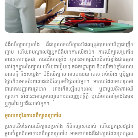
ជំងឺឈឺក្បាលប្រកាំង គឺជាប្រភេទឈឺក្បាលដែលត្រូវបានរកឃើញជាញឹក
ញាប់ ហើយវាបណ្តាលឱ្យអ្នកជំងឺមានការឈឺចាប់។ ការឈឺក្បាលប្រកាំង
មាន​សភាពដូចជា ការឈឺចាប់ខ្លាំង ឬមានអារម្មណ៍ឈឺចាប់ខ្លាំងជាធម្មតា
នៅផ្នែកម្ខាងនៃក្បាល ហើយជារឿយៗ ចង់ចង្អោរក្អួត និងឈឺចាប់ខ្លាំងពេល
មានពន្លឺ និងសម្លេង។ ជំងឺឈឺក្បាល អាចមានរយៈពេល រាប់ម៉ោង ឬប៉ុន្មាន
ថ្ងៃហើយអាចប៉ះពាល់ដល់ជីវិតប្រចាំថ្ងៃរបស់អ្នក។ អាការៈដែលចាត់ទុកថា
ជារោគសញ្ញាការព្រមាន អាចកើតឡើងមុនពេល ឬជាមួយនឹងការឈឺ
ក្បាល។ ទាំងនេះអាចរួមបញ្ចូលការបញ្ចេញពន្លឺភ្លឺ ឬឈឺចាប់នៅម្ខាងនៃមុខ
ឬក្នុងដៃ ឬជើងរបស់អ្នក។
មូលហេតុនៃការឈឺក្បាលប្រកាំង
ប្រភពដើមនៃការឈឺក្បាលប្រកាំង គឺមិនច្បាស់លាស់ ហើយអ្នកស្រាវជ្រាវ
មួយចំនួនគិតថាការឈឺក្បាលប្រកាំង អាចទាក់ទងនឹងហ្សែនដែលគ្រប់គ្រង