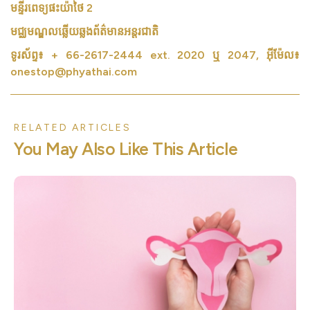
មន្ទីរពេទ្យផះយ៉ាថៃ 2
មជ្ឈមណ្ឌលឆ្លើយឆ្លងព័ត៌មានអន្តរជាតិ
ទូរស័ព្ទ៖ + 66-2617-2444 ext. 2020 ឬ 2047, អ៊ីម៉ែល៖
onestop@phyathai.com
RELATED ARTICLES
You May Also Like This Article