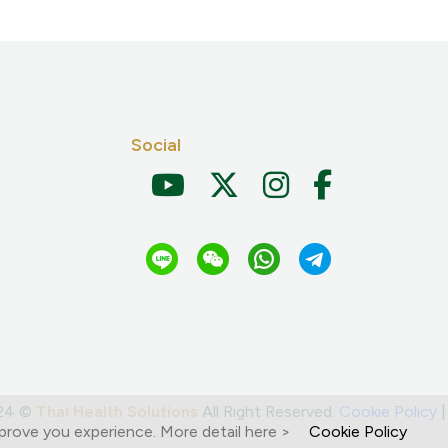
Social
024 ©
Thai Health Solutions
All Right Reserved.
Cookie Policy
prove you experience. More detail here >
Cookie Policy