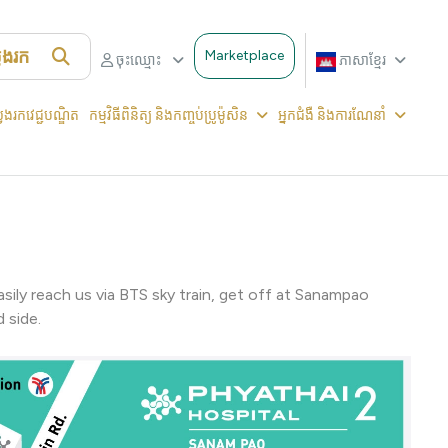
វែងរក
Marketplace
ចុះឈ្មោះ
ភាសាខ្មែរ
វែងរកវេជ្ជបណ្ឌិត
កម្មវិធីពិនិត្យ និងកញ្ចប់ប្រូម៉ូសិន
អ្នកជំងឺ និងការណែនាំ
sily reach us via BTS sky train, get off at Sanampao
 side.