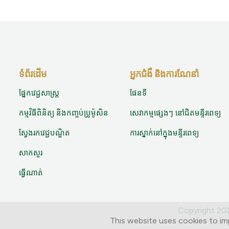
ទំព័រដើម
អ្នកជំងឺ និងការណែនាំ
ផ្នែកវេជ្ជសាស្ត្រ
ផែនទី
កម្មវិធីពិនិត្យ និងកញ្ចប់ប្រូម៉ូសិន
សេវាកម្មផ្សេងៗ នៅជិតមន្ទីរពេទ្យ
ស្វែងរកវេជ្ជបណ្ឌិត
ការស្នាក់នៅក្នុងមន្ទីរពេទ្យ
សាកសួរ
ធ្វើណាត់
Copyright 2
This website uses cookies to im