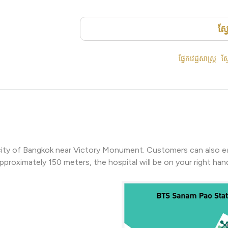
ស្
ផ្នែកវេជ្ជសាស្ត្រ
ស្
he city of Bangkok near Victory Monument. Customers can also ea
approximately 150 meters, the hospital will be on your right hand