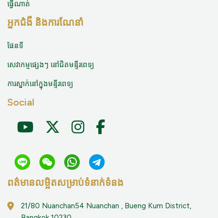
ធ្វើណាត់
អ្នកជំងឺ និងការណែនាំ
ផែនទី
សេវាកម្មផ្សេងៗ នៅជិតមន្ទីរពេទ្យ
ការស្នាក់នៅក្នុងមន្ទីរពេទ្យ
Social
ពត៌មានលម្អិតសម្រាប់ទំនាក់ទំនង
21/80 Nuanchan54 Nuanchan , Bueng Kum District,
Bangkok 10230