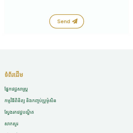
Send
ទំព័រដើម
ផ្នែកវេជ្ជសាស្ត្រ
កម្មវិធីពិនិត្យ និងកញ្ចប់ប្រូម៉ូសិន
ស្វែងរកវេជ្ជបណ្ឌិត
សាកសួរ