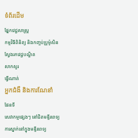
ទំព័រដើម
ផ្នែកវេជ្ជសាស្ត្រ
កម្មវិធីពិនិត្យ និងកញ្ចប់ប្រូម៉ូសិន
ស្វែងរកវេជ្ជបណ្ឌិត
សាកសួរ
ធ្វើណាត់
អ្នកជំងឺ និងការណែនាំ
ផែនទី
សេវាកម្មផ្សេងៗ នៅជិតមន្ទីរពេទ្យ
ការស្នាក់នៅក្នុងមន្ទីរពេទ្យ