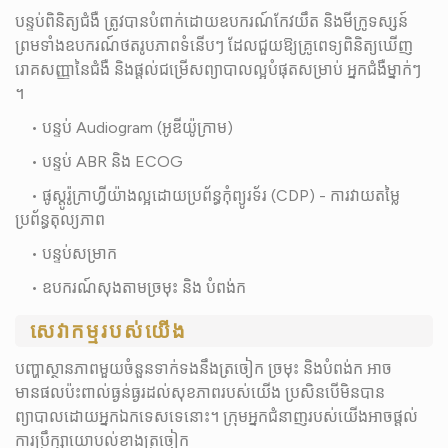
បន្ទប់ពិនិត្យជំងឺ ត្រូវបានបំពាក់ដោយឧបករណ៍កែវយឹត និងមីក្រូទស្សន៍
ព្រមទាំងឧបករណ៍ថតរូបភាពទំនើបៗ ដែលជួយឱ្យគ្រូពេទ្យពិនិត្យឃើញ
រោគសញ្ញានៃជំងឺ និងផ្ដល់ជម្រើសព្យាបាលល្អបំផុតសម្រាប់​ អ្នកជំងឺម្នាក់ៗ
។
• បន្ទប់ Audiogram (អូឌីយ៉ូក្រាម)
• បន្ទប់ ABR និង ECOG
• ផូស្តូរ៉ូក្រាហ្វីយ៉ាងល្អ​ដោយប្រព័ន្ធកុំព្យូរទ័រ (CDP) - ការវាយតម្លៃ
ប្រព័ន្ធតុល្យភាព
• បន្ទប់សម្រាក
• ឧបករណ៍សុងតាមច្រមុះ និង បំពង់ក
សេវាកម្មរបស់យើង
បញ្ហាស្ថានភាពមួយចំនួនទាក់ទងនឹងត្រចៀក ច្រមុះ និងបំពង់ក អាច
មានផលប៉ះពាល់ធ្ងន់ធ្ងរដល់សុខភាពរបស់យើង ប្រសិនបើមិនបាន
ព្យាបាលដោយអ្នកឯកទេសទេនោះ។ ក្រុមអ្នកជំនាញរបស់យើងអាចផ្តល់
ការប្រឹក្សាយោបល់ខាងត្រចៀក