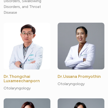
Disorders, Swallowing
Disorders, and Throat
Disease
Dr.Thongchai
Dr.Ussana Promyothin
Luxameechanporn
Otolaryngology
Otolaryngology