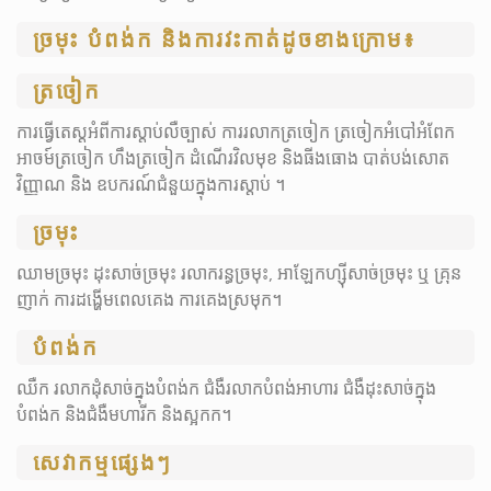
ច្រមុះ បំពង់ក និងការវះកាត់ដូចខាងក្រោម៖
ត្រចៀក
ការធ្វើតេស្ត​អំពីការស្តាប់លឺច្បាស់ ការរលាកត្រចៀក ត្រចៀកអំបៅអំពែក
អាចម៍ត្រចៀក ហឹងត្រចៀក ដំណើរវិលមុខ និងធីងធោង បាត់បង់សោត
វិញ្ញាណ និង ឧបករណ៍ជំនួយក្នុងការស្តាប់ ។
ច្រមុះ
ឈាមច្រមុះ ដុះសាច់ច្រមុះ រលាករន្ធច្រមុះ, អាឡែកហ្ស៊ីសាច់ច្រមុះ ឬ គ្រុន
ញាក់ ការ​ដង្ហើមពេលគេង​ ការគេងស្រមុក។
បំពង់ក
ឈឺក រលាកដុំសាច់ក្នុងបំពង់ក ជំងឺរលាកបំពង់អាហារ ជំងឺដុះសាច់ក្នុង
បំពង់ក និងជំងឺមហារីក និងស្អកក។
សេវាកម្មផ្សេងៗ