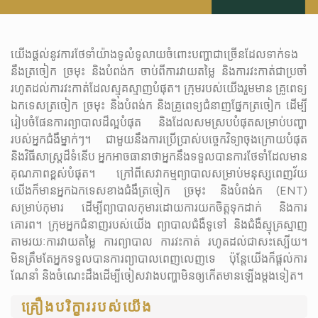
យើងផ្តល់នូវការថែទាំយ៉ាងទូលំទូលាយចំពោះបញ្ហាជាច្រើនដែលទាក់ទង
នឹងត្រចៀក ច្រមុះ និងបំពង់ក ចាប់ពីការវាយតម្លៃ និងការវះកាត់ជា​ប្រចាំ
រហូតដល់ការវះកាត់ដែលស្មុគស្មាញបំផុត។ ក្រុមរបស់យើងរួមមាន គ្រូពេទ្យ
ឯកទេសត្រចៀក ច្រមុះ និងបំពង់ក​ និងគ្រូពេទ្យជំនាញផ្នែកត្រចៀក ដើម្បី
រៀបចំផែនការព្យាបាលដ៏​ល្អបំផុត និងដែលសមស្របបំផុតសម្រាប់បញ្ហា
របស់អ្នកជំងឺម្នាក់ៗ។ ជាមួយនឹងការប្រើប្រាស់បច្ចេកវិទ្យាចុងក្រោយបំផុត
និងវិធីសាស្ត្រដ៏ទំនើប អ្នកអាចធានាថាអ្នកនឹងទទួលបានការថែទាំដែលមាន
គុណភាពខ្ពស់បំផុត។ ក្រៅពីសេវាកម្មព្យាបាលសម្រាប់មនុស្សពេញវ័យ
យើងក៏មានអ្នកឯកទេសខាងជំងឺត្រចៀក ច្រមុះ និងបំពង់ក​ (ENT)
សម្រាប់កុមារ ដើម្បីព្យាបាលកុមារដោយការយកចិត្តទុកដាក់ និងការ
គោរព។ ក្រុមអ្នកជំនាញរបស់យើង​​ ព្យាបាលជំងឺទូទៅ និងជំងឺស្មុគ្រស្មាញ
តាមរយៈការវាយតម្លៃ ការព្យាបាល ការវះកាត់ រហូតដល់ជាសះស្បើយ។
មិនត្រឹមតែអ្នកទទួលបានការព្យាបាលពេញលេញទេ ប៉ុន្តែយើងក៏ផ្តល់ការ
ណែនាំ​ និងចំណេះដឹងដើម្បីចៀសវាងបញ្ហាមិនឲ្យកើតមានឡើងម្តងទៀត។
គ្រឿង​បរិក្ខាររបស់យើង