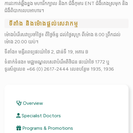
ការវះកាត់ឆ្អឹងខ្នង មហារីកក្បាល និងក ជំងឺកុមារ ENT ជំងឺគេងស្រមុក និង​
ជំងឺពិបាកលេបអាហារ។
ទីតាំង និងម៉ោងផ្តល់សេវាកម្ម
ម៉ោងបំរើសេវាប្រចាំថ្ងៃ៖ ពីថ្ងៃច័ន្ទ ដល់ថ្ងៃសុក្រ ពីម៉ោង 8.00 ព្រឹក​ដល់
ម៉ោង 20.00 ​យប់។
ទីតាំង៖ មន្ទីរពេទ្យផះយ៉ាថៃ 2, ជាន់ទី 19, អគារ B
ទំនាក់ទំនង៖ មជ្ឈមណ្ឌលសេវាបំរើអតិថិជន ផះយ៉ាថៃ 1772 ឬ
ទូរស័ព្ទលេខ +66 (0) 2617-2444 លេខបន្ថែម 1935, 1936
Overview
Specialist Doctors
Programs & Promotions