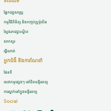
ទំព័រដើម
ផ្នែកវេជ្ជសាស្ត្រ
កម្មវិធីពិនិត្យ និងកញ្ចប់ប្រូម៉ូសិន
ស្វែងរកវេជ្ជបណ្ឌិត
សាកសួរ
ធ្វើណាត់
អ្នកជំងឺ និងការណែនាំ
ផែនទី
សេវាកម្មផ្សេងៗ នៅជិតមន្ទីរពេទ្យ
ការស្នាក់នៅក្នុងមន្ទីរពេទ្យ
Social