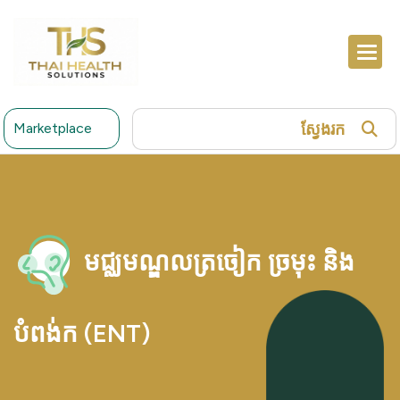
ស្វែងរក
Marketplace
មជ្ឈមណ្ឌលត្រចៀក ច្រមុះ និង
បំពង់ក​ (ENT)