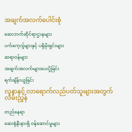
အချက်အလက်ပေါင်းစုံ
ဆေးဘက်ဆိုင်ရာဌာနများ
ပက်ကေ့ဂျ်များနှင့် ပရိုမိုးရှင်းများ
ဆရာဝန်များ
အချက်အလက်များပေးပို့ခြင်း
ရက်ချိန်းယူခြင်း
လူနာနှင့် လာရောက်လည်ပတ်သူများအတွက်
လမ်းညွှန်
တည်နေရာ
ဆေးရုံနီးနားရှိ ဝန်‌ဆောင်မှုများ