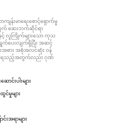
ောကျန်းမာရေးစောင့်ရှောက်မှု
ွက် ဆေးဘက်ဆိုင်ရာ
းနှင့် လူကြိုက်များသော ကုသ
်ရွက်ပေးလျက်ရှိပြီး အဆင့်
မျိုးအစား အစုံအလင်ဆုံး ဝန်
ေးရသည့်အတွက်လည်း ဂုဏ်
းဆောင်းပါးများ
ွင်မှုများ
ာင်းအရာများ