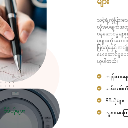
များ
သင့်ရဲ့ကွဲပြားသ
လိုအပ်ချက်အတ
ဝန်ဆောင်မှုမျာ
မှုများကို ဆောင
မြင့်ဆုံးနှင့် အ
ပေးဆောင်မှုပ
ယူပါတယ်။
ကျန်းမာရေ
ဆန်းသစ်တီထ
ဗီဒီယိုများ
ဗီဒီယိုများ
လူနာအကြေ