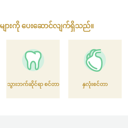
ှုများကို ပေးဆောင်လျက်ရှိသည်။
သွားဘက်ဆိုင်ရာ စင်တာ
နှလုံးစင်တာ