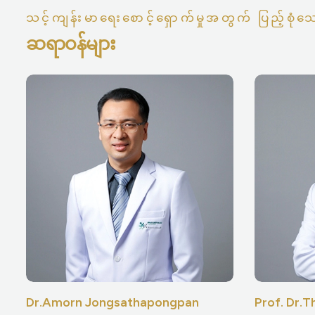
သင့်ကျန်းမာရေးစောင့်ရှောက်မှုအတွက် ပြည့်စုံသော
ဆရာဝန်များ
Dr.Amorn Jongsathapongpan
Prof. Dr.T