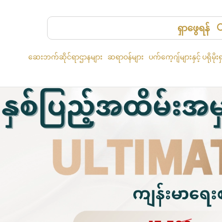
ရှာဖွေရန်
ဆေးဘက်ဆိုင်ရာဌာနများ
ဆရာဝန်များ
ပက်ကေ့ဂျ်များနှင့် ပရိုမိုးရ