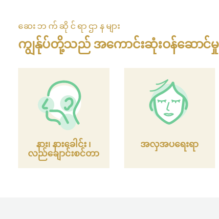
ဆေးဘက်ဆိုင်ရာဌာနများ
ကျွန်ုပ်တို့သည် အကောင်းဆုံးဝန်ဆောင်မ
နား၊ နားခေါင်း ၊
အလှအပရေးရာ
လည်ချောင်းစင်တာ