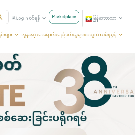
Marketplace
Log In ဝင်ရန်
မြန်မာဘာသာ
ှင်းများ
လူနာနှင့် လာရောက်လည်ပတ်သူများအတွက် လမ်းညွှန်