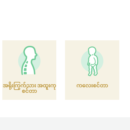
အရိုးကြွက်သား အထူးကု
ကလေးစင်တာ
စင်တာ