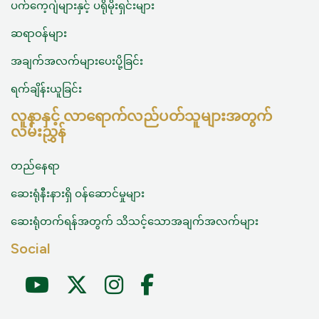
ပက်ကေ့ဂျ်များနှင့် ပရိုမိုးရှင်းများ
ဆရာဝန်များ
အချက်အလက်များပေးပို့ခြင်း
ရက်ချိန်းယူခြင်း
လူနာနှင့် လာရောက်လည်ပတ်သူများအတွက်
လမ်းညွှန်
တည်နေရာ
ဆေးရုံနီးနားရှိ ဝန်‌ဆောင်မှုများ
ဆေးရုံတက်ရန်အတွက် သိသင့်သောအချက်အလက်များ
Social