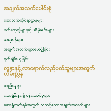
အချက်အလက်ပေါင်းစုံ
ဆေးဘက်ဆိုင်ရာဌာနများ
ပက်ကေ့ဂျ်များနှင့် ပရိုမိုးရှင်းများ
ဆရာဝန်များ
အချက်အလက်များပေးပို့ခြင်း
ရက်ချိန်းယူခြင်း
လူနာနှင့် လာရောက်လည်ပတ်သူများအတွက်
လမ်းညွှန်
တည်နေရာ
ဆေးရုံနီးနားရှိ ဝန်‌ဆောင်မှုများ
ဆေးရုံတက်ရန်အတွက် သိသင့်သောအချက်အလက်များ