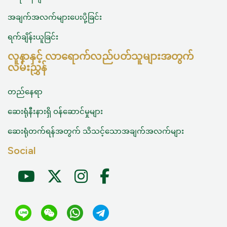
အချက်အလက်များပေးပို့ခြင်း
ရက်ချိန်းယူခြင်း
လူနာနှင့် လာရောက်လည်ပတ်သူများအတွက်
လမ်းညွှန်
တည်နေရာ
ဆေးရုံနီးနားရှိ ဝန်‌ဆောင်မှုများ
ဆေးရုံတက်ရန်အတွက် သိသင့်သောအချက်အလက်များ
Social