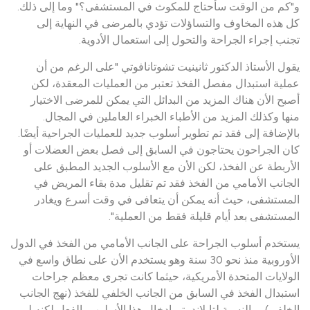
و"كم من الوقت سأحتاج للمكوث في المستشفى؟" وما إلى ذلك.
كل هذه المخاوف والتساؤلات تؤدي بالمرضى في النهاية إلى
تجنب إجراء الجراحة والتحول إلى استعمال الأدوية.
يقول الأستاذ الدكتور ثانينيت تشوتانافوتي "على الرغم من أن
عملية استبدال مفصل الفخذ تعتبر من العمليات المعقدة، لكن
أصبح الأن هناك المزيد من البدائل التي يمكن للمرضى الاختيار
منها وكذلك المزيد من الأطباء الخبراء العاملين في المجال.
بالإضافة إلى فقد تم تطوير أسلوب جديد للعمليات الجراحية أيضًا.
كان الجراحون يحتاجون في السابق إلى فصل بعض العضلات أو
الأربطة عن الفخذ، لكن الأن مع الأسلوب الجديد المطبق على
الجانب الأمامي من الفخذ فقد تم تقليل مدة بقاء المريض في
المستشفى، حيث أنه يمكن أن يتعافى في وقت أسرع ويغادر
المستشفى بعد أيام قليلة فقط من العملية".
يستخدم أسلوب الجراحة على الجانب الأمامي من الفخذ في الدول
الأوروبية منذ نحو 30 سنة وهو يستخدم الأن على نطاق واسع في
الولايات المتحدة الأمريكية، حيثما كانت تجرى معظم جراحات
استبدال الفخذ في السابق من الجانب الخلفي للفخذ (نهج الجانب
الخلفي). وبالنسبة لتايلاند، تم إدخال هذا الأسلوب بالفعل لكنه لم