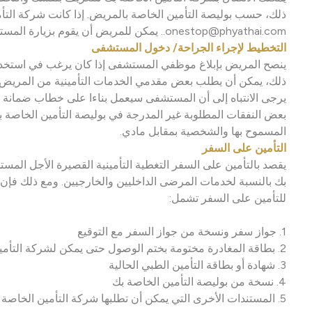
ذلك، حسب بوليصة التأمين الخاصة بالمريض. إذا كانت شركة التأم
onestop@phyathai.com.. يمكن للمريض أن يقوم بزيارة المستشفى وتلقي العلاج وفقًا للضمانة المقدمة من الشركة.
التخطيط لإجراء الجراحة/ دخول المستشفى
ينصح المريض بإبلاغ موظفي المستشفى إذا كان يرغب في استخدام ا
ذلك، يمكن أن يطلب بعض مقدمي الخدمات التأمينية من المريض الا
يرجى الانتباه إلى أن المستشفى سيعمل بناءا على خطاب ضمانة ا
بعض النفقات المطلوبة غير المدرجة في بوليصة التأمين الخاصة بك
المسموح بها والشخصية بمقابل مادي.
التأمين على السفر
يقصد بالتأمين على السفر التغطية التأمينية القصيرة الأجل الم
بك بالنسبة لخدمات المرضى الداخليين والخارجيين. ومع ذلك فإ
للتأمين على السفر تشمل:
1. جواز سفر ونسخة من جواز السفر مع التوقيع
2. بطاقة المغادرة مختومة بختم الوصول حتى يمكن لشركة التأمين التحقق من تاريخ سفرك
3. شهادة أو بطاقة التأمين الطبي الحالية
4. نسخة من بوليصة التأمين الخاصة بك
5. المستندات الأخرى التي يمكن أن تطلبها شركة التأمين الخاصة بك