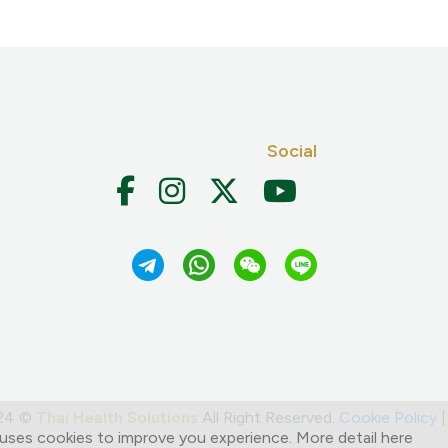
Social
024 ©
Thai Health Solutions
All Right Reserved.
Cookie Policy
uses cookies to improve you experience. More detail here >