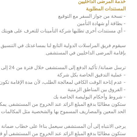
خدمة المرضى الداخليين
المستندات المطلوبة
- نسخة من جواز السفر مع التوقيع
- بطاقة أو شهادة التأمين
- أي مستندات أخرى تطلبها شركة التأمينات للتعرف على هويتك
سيقوم فريق المراسلات الدولية التابع لنا بمساعدتك في التنسيق 
بإقامة المرضى الداخليين في المستشفى.
ترسل ضمانة/ تأكيد الدفع إلى المستشفى خلال فترة من 24 إلى 48 ساعة في الغالب إذا كانت البوليصة تغطي الخدمة. هذه العملية تستغرق بعض الوقت للأسباب التالية...
- عملية التدقيق الخاصة بكل شركة
- عدم إتاحة الوقت الكافي لمعالجة الطلب، لأن مدة الإقامة تكون
- الفروق بين المناطق الزمنية
- شروط وأحكام البوليصة الخاصة بك
ستكون مطالبًا بدفع المبلغ الزائد عند الخروج من المستشفى. يم
الحد المعين والمصاريف المسموح بها والشخصية مثل المكالمات ال
يرجى الانتباه إلى أن المستشفى سيعمل بناءا على خطاب ضمانة ا
ستكون مطالبًا بدفع المبلغ الزائد عند الخروج من المستشفى أو