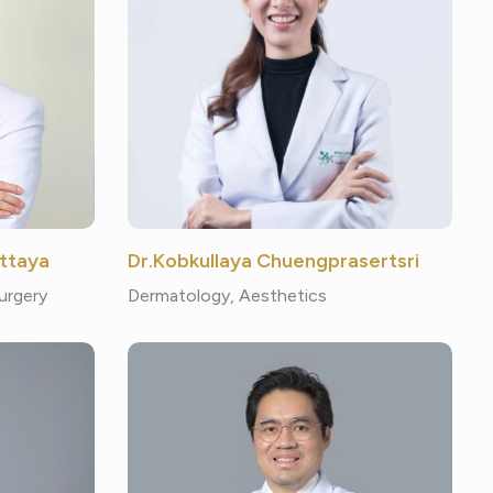
ttaya
Dr.Kobkullaya Chuengprasertsri
urgery
Dermatology, Aesthetics