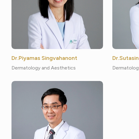
Dr.Piyamas Singvahanont
Dr.Sutasi
Dermatology and Aesthetics
Dermatolog