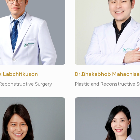
k Labchitkuson
Dr.Bhakabhob Mahachisa
 Reconstructive Surgery
Plastic and Reconstructive S