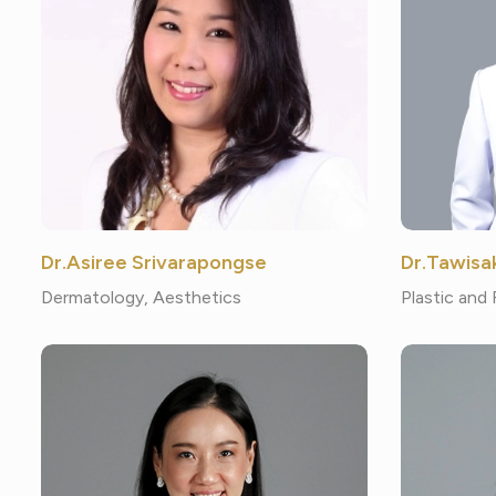
Dr.Asiree Srivarapongse
Dr.Tawisa
Dermatology, Aesthetics
Plastic and