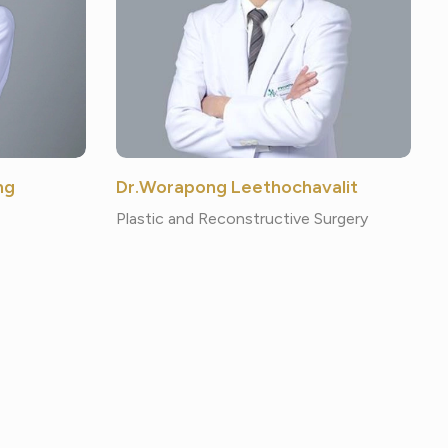
ng
Dr.Worapong Leethochavalit
Plastic and Reconstructive Surgery