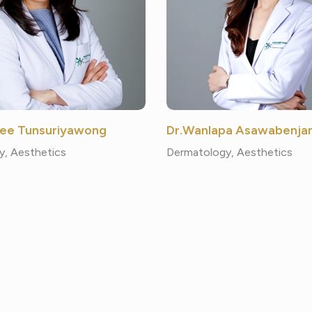
nee Tunsuriyawong
Dr.Wanlapa Asawabenja
y, Aesthetics
Dermatology, Aesthetics