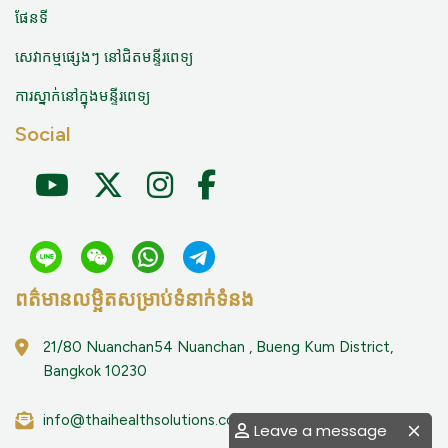
ផែនទី
សេវាកម្មផ្សេងៗ នៅជិតមន្ទីរពេទ្យ
ការស្នាក់នៅក្នុងមន្ទីរពេទ្យ
Social
ពត៌មានលម្អិតសម្រាប់ទំនាក់ទំនង
21/80 Nuanchan54 Nuanchan , Bueng Kum District,
Bangkok 10230
info@thaihealthsolutions.com
Leave a message