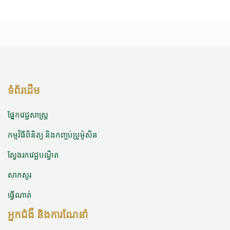
ទំព័រដើម
ផ្នែកវេជ្ជសាស្ត្រ
កម្មវិធីពិនិត្យ និងកញ្ចប់ប្រូម៉ូសិន
ស្វែងរកវេជ្ជបណ្ឌិត
សាកសួរ
ធ្វើណាត់
អ្នកជំងឺ និងការណែនាំ